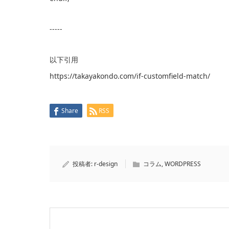
-----
以下引用
https://takayakondo.com/if-customfield-match/
Share
RSS
投稿者:
r-design
コラム
,
WORDPRESS