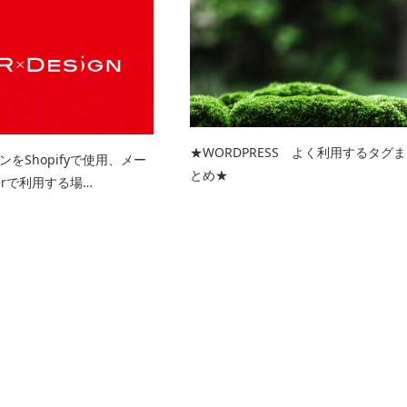
★WORDPRESS よく利用するタグま
をShopifyで使用、メー
とめ★
verで利用する場…